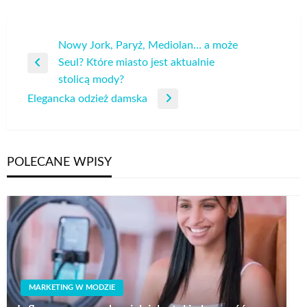
Nawigacja
Nowy Jork, Paryż, Mediolan… a może
Seul? Które miasto jest aktualnie
wpisu
Poprzedni
stolicą mody?
wpis
Elegancka odzież damska
Następny
wpis
POLECANE WPISY
MARKETING W MODZIE