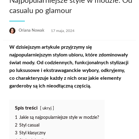
Najpopularniejsze style w modzie: Od
casualu po glamour
Opublikowane
Oriana Nowak
17 maja, 2024
w
W dzisiejszym artykule przyjrzymy się
najpopularniejszym stylom ubioru, które zdominowały
świat mody. Od codziennych, funkcjonalnych stylizacji
po luksusowe i ekstrawaganckie wybory, odkryjemy,
co charakteryzuje każdy z nich oraz jakie elementy
garderoby są ich nieodłączną częścią.
Spis treści
ukryj
1
Jakie są najpopularniejsze style w modzie?
2
Styl casual
3
Styl klasyczny