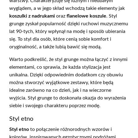
warstwy. Charakteryzuje się luźnym i niedbałym
wyglądem, a w jego skład wchodzą takie elementy jak
koszulki z nadrukami
oraz
flanelowe koszule
. Styl
grunge zyskał popularność dzięki ruchowi muzycznemu
lat 90-tych, który wpłynął na modę i sposób ubierania
się. To styl dla osób, które cenią sobie komfort i
oryginalność, a także lubią bawić się modą.
Warto podkreślić, że styl grunge można łączyć z innymi
elementami, co sprawia, że każda stylizacja jest
unikalna. Dzięki odpowiednim dodatkom czy obuwiu
można stworzyć wyjątkowe zestawy, które będą
idealne zarówno na co dzień, jak i na wieczorne
wyjścia. Styl grunge to doskonała okazja do wyrażenia
siebie i swojego charakteru poprzez modę.
Styl etno
Styl etno
to połączenie różnorodnych wzorów i
kolorów, inspirowanych egzotycznymi podróżami.