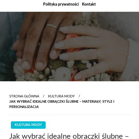
Skip
Polityka prywatności
Kontakt
to
content
STRONA GŁÓWNA
KULTURA MODY
JAK WYBRAĆ IDEALNE OBRĄCZKI ŚLUBNE – MATERIAŁY, STYLE I
PERSONALIZACJA
KULTURA MODY
Jak wybrać idealne obrączki ślubne –