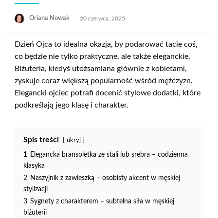
Opublikowane
Oriana Nowak
20 czerwca, 2025
w
Dzień Ojca to idealna okazja, by podarować tacie coś,
co będzie nie tylko praktyczne, ale także eleganckie.
Biżuteria, kiedyś utożsamiana głównie z kobietami,
zyskuje coraz większą popularność wśród mężczyzn.
Elegancki ojciec potrafi docenić stylowe dodatki, które
podkreślają jego klasę i charakter.
Spis treści
ukryj
1
Elegancka bransoletka ze stali lub srebra – codzienna
klasyka
2
Naszyjnik z zawieszką – osobisty akcent w męskiej
stylizacji
3
Sygnety z charakterem – subtelna siła w męskiej
biżuterii