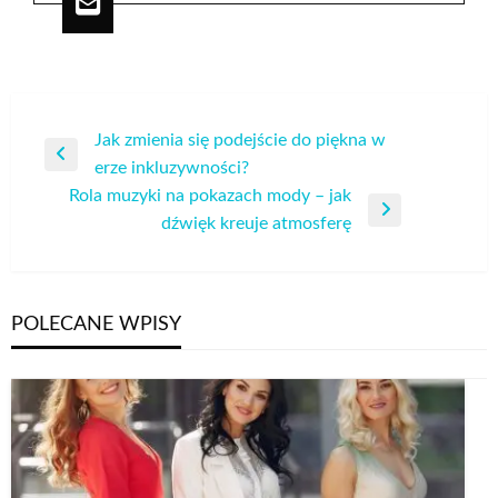
Nawigacja
Jak zmienia się podejście do piękna w
Poprzedni
erze inkluzywności?
wpisu
wpis
Rola muzyki na pokazach mody – jak
Następny
dźwięk kreuje atmosferę
wpis
POLECANE WPISY