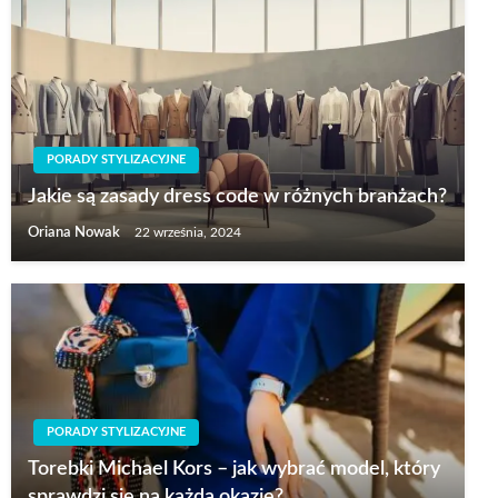
PORADY STYLIZACYJNE
Jakie są zasady dress code w różnych branżach?
Oriana Nowak
22 września, 2024
PORADY STYLIZACYJNE
Torebki Michael Kors – jak wybrać model, który
sprawdzi się na każdą okazję?