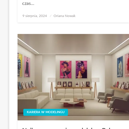
czas…
Opublikowane
9 sierpnia, 2024
Oriana Nowak
w
KARIERA W MODELINGU