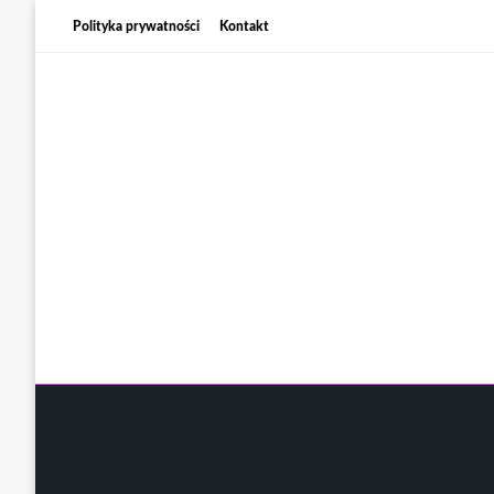
Skip
Polityka prywatności
Kontakt
to
content
Wsz
N