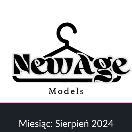
ystko o modelingu, modzie i stylizacji
ewAgeModels.pl
Miesiąc:
Sierpień 2024