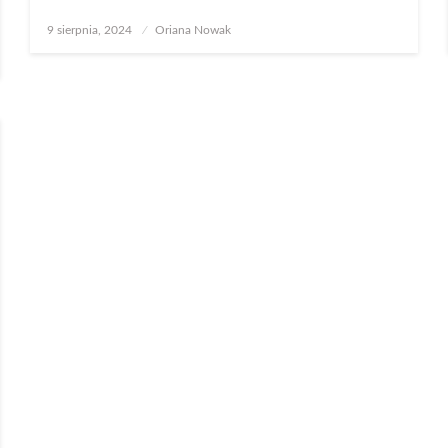
Opublikowane
9 sierpnia, 2024
Oriana Nowak
w