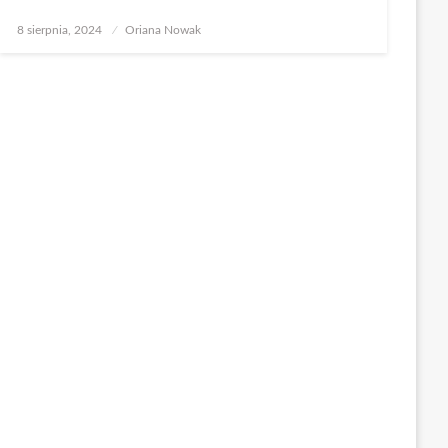
Opublikowane
8 sierpnia, 2024
Oriana Nowak
w